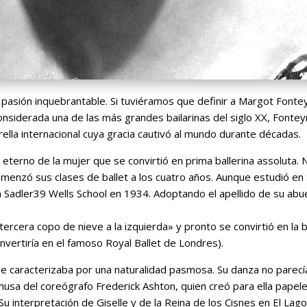
na pasión inquebrantable. Si tuviéramos que definir a Margot Font
onsiderada una de las más grandes bailarinas del siglo XX, Fontey
strella internacional cuya gracia cautivó al mundo durante décadas.
o eterno de la mujer que se convirtió en prima ballerina assoluta. 
enzó sus clases de ballet a los cuatro años. Aunque estudió en
a Sadler39 Wells School en 1934. Adoptando el apellido de su abu
cera copo de nieve a la izquierda» y pronto se convirtió en la ba
nvertiría en el famoso Royal Ballet de Londres).
 se caracterizaba por una naturalidad pasmosa. Su danza no parecí
 musa del coreógrafo Frederick Ashton, quien creó para ella papele
u interpretación de Giselle y de la Reina de los Cisnes en El Lago