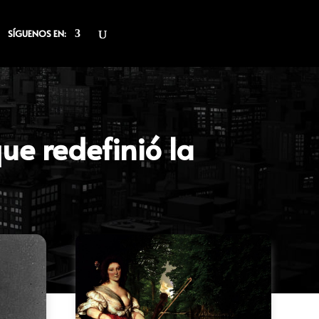
SÍGUENOS EN:
ue redefinió la