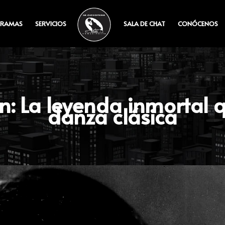
RAMAS
SERVICIOS
SALA DE CHAT
CONÓCENOS
: La leyenda inmortal q
danza clásica