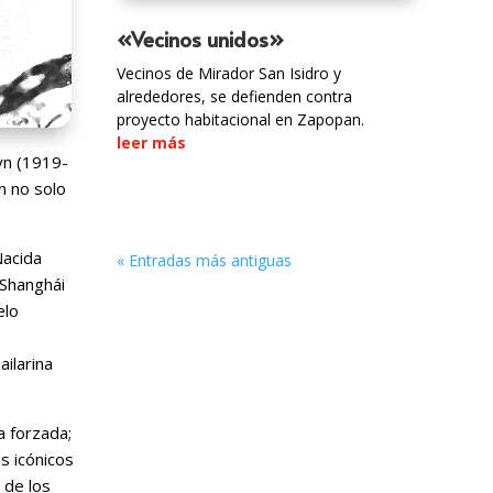
«Vecinos unidos»
Vecinos de Mirador San Isidro y
alrededores, se defienden contra
proyecto habitacional en Zapopan.
leer más
eyn (1919-
n no solo
Nacida
« Entradas más antiguas
 Shanghái
elo
ilarina
a forzada;
s icónicos
 de los