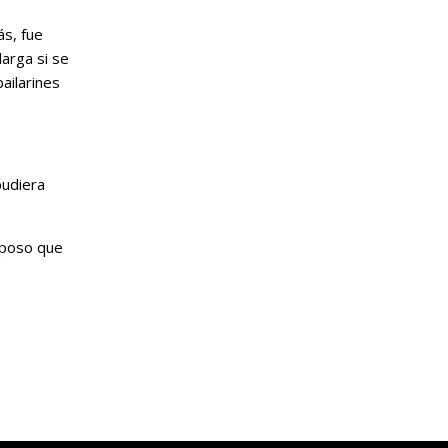
ás, fue
arga si se
ailarines
pudiera
esposo que