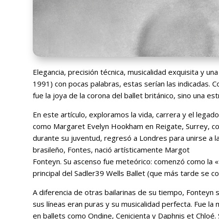
Elegancia, precisión técnica, musicalidad exquisita y u
1991) con pocas palabras, estas serían las indicadas. C
fue la joya de la corona del ballet británico, sino una e
En este artículo, exploramos la vida, carrera y el legad
como Margaret Evelyn Hookham en Reigate, Surrey, com
durante su juventud, regresó a Londres para unirse a l
brasileño, Fontes, nació artísticamente Margot
Fonteyn. Su ascenso fue meteórico: comenzó como la «ter
principal del Sadler39 Wells Ballet (que más tarde se co
A diferencia de otras bailarinas de su tiempo, Fonteyn
sus líneas eran puras y su musicalidad perfecta. Fue la
en ballets como Ondine, Cenicienta y Daphnis et Chloé. S