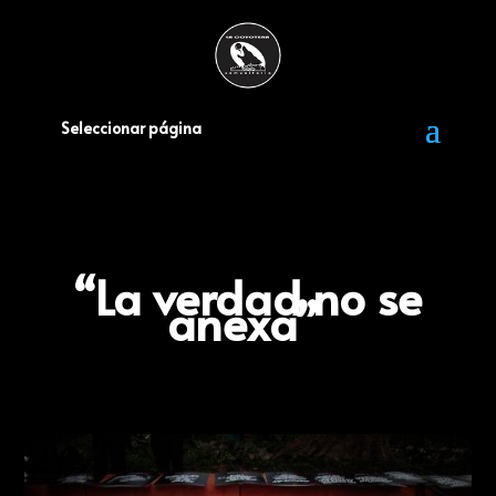
Seleccionar página
“La verdad no se
anexa”