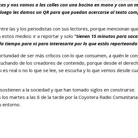
nicas y nos vamos a las calles con una bocina en mano y con un 
s y luego les damos un QR para que puedan acercarse al texto com
ntre las y los periodistas con sus lectores, porque mencionan qu
n estos medios: ir a reportar y solo
”tienen 15 minutos para saca
e da tiempo para ni para interesarte por lo que estás reporteando
portunidad de ser más críticos con lo que consumen, a quién le c
escuchando de los creadores de contenido, porque desde el derech
i es real o no lo que se lee, se escucha y lo que vemos desde cua
sostienen a la sociedad y que han tomado siglos en construirse.
os martes a las 6 de la tarde por la Coyotera Radio Comunitaria
u entorno.