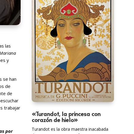
as las
Mariana
les y
s se han
ios de
nte de
y escuchar
s trabajar
«Turandot, la princesa con
corazón de hielo»
Turandot es la obra maestra inacabada
as por