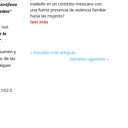
tradwife en un contexto mexicano con
micrófono
una fuerte presencia de violencia familiar
pleto”
hacia las mujeres?
leer más
e sus
r la
”.
onsumen y
« Entradas más antiguas
o de las
Entradas siguientes »
lquier
 102.3.