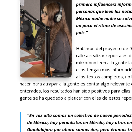
primero influencers informa
personas que leen las notici
México nadie nadie se salv
un poco el ritmo de asesi
país.”
Hablaron del proyecto de
“
calle a realizar reportajes
micrófono leen a la gente l
ellos tengan más informaci
a los textos completos, no 
hacen para atrapar a la gente es contar algo relevante 
enterados, los resultados han sido positivos para ellas
gente se ha quedado a platicar con ellas de estos repo
“En voz alta somos un colectivo de nueve periodis
de México, hay periodistas en Mérida, hay otros e
Guadalajara por ahora somos dos, pero éramos tre