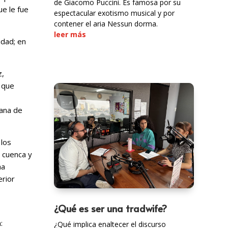
de Giacomo Puccini. Es famosa por su
e le fue
espectacular exotismo musical y por
contener el aria Nessun dorma.
leer más
idad; en
z,
a que
tana de
 los
 cuenca y
ha
erior
¿Qué es ser una tradwife?
:
¿Qué implica enaltecer el discurso