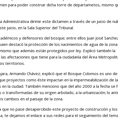
tamen para poder construir dicha torre de departametos, mismo qu
a Administrativa dirimir este dictamen a través de un juicio de nul
e juicio, en la Sala Superior del Tribunal.
cadémicos y defensores del bosque; entre ellos Juan José Sanche
quien destacó la protección de los nacimientos de agua de la zon
mismo que además están protegidos por ley. Explicó también la
 las afectaciones que tiene para la ciudadanía del Área Metropoli
os territorios.
ajara, Armando Chávez; explicó que el Bosque Colomos es uno de
 que proyectos como éste impactan en la impermeabilización de la
 en la ciudad. También menciono que del año 2000 a la fecha se 
 transformadas de su origen arbolado, a la urbanización; lo ant
s cambios en el paisaje de la zona.
 a que no pase desapercibido este proyecto de construcción y los
a, t
e dejamos el enlace a sus redes para el seguimiento del tema