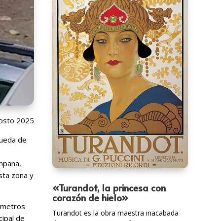
osto 2025
rueda de
mpana,
sta zona y
«Turandot, la princesa con
corazón de hielo»
0 metros
Turandot es la obra maestra inacabada
cipal de